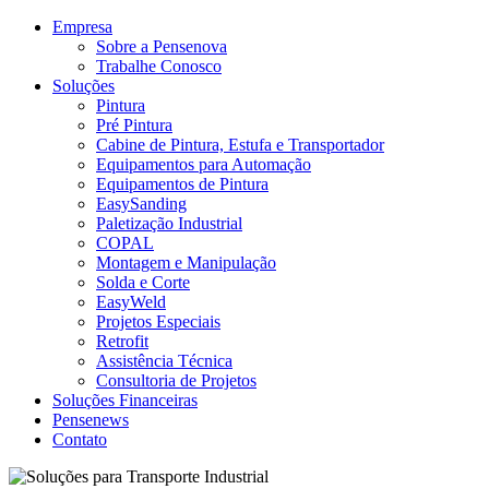
Empresa
Sobre a Pensenova
Trabalhe Conosco
Soluções
Pintura
Pré Pintura
Cabine de Pintura, Estufa e Transportador
Equipamentos para Automação
Equipamentos de Pintura
EasySanding
Paletização Industrial
COPAL
Montagem e Manipulação
Solda e Corte
EasyWeld
Projetos Especiais
Retrofit
Assistência Técnica
Consultoria de Projetos
Soluções Financeiras
Pensenews
Contato