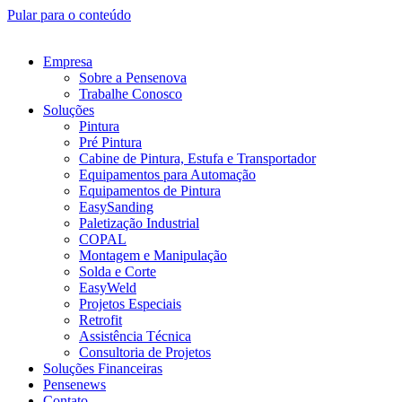
Pular para o conteúdo
Empresa
Sobre a Pensenova
Trabalhe Conosco
Soluções
Pintura
Pré Pintura
Cabine de Pintura, Estufa e Transportador
Equipamentos para Automação
Equipamentos de Pintura
EasySanding
Paletização Industrial
COPAL
Montagem e Manipulação
Solda e Corte
EasyWeld
Projetos Especiais
Retrofit
Assistência Técnica
Consultoria de Projetos
Soluções Financeiras
Pensenews
Contato