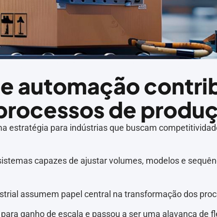
e automação contri
 processos de produ
a estratégia para indústrias que buscam competitividade
 sistemas capazes de ajustar volumes, modelos e sequê
strial assumem papel central na transformação dos pro
ara ganho de escala e passou a ser uma alavanca de fle